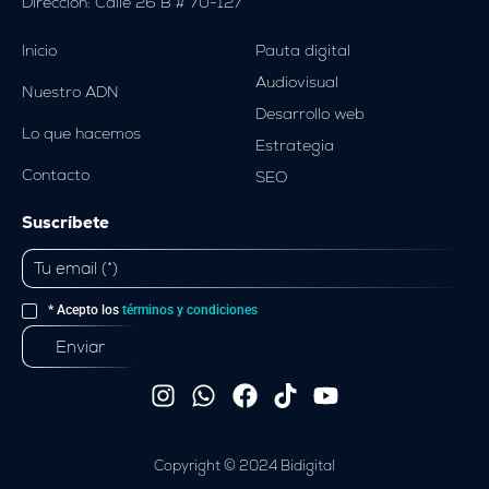
Dirección: Calle 26 B # 70-127
Inicio
Pauta digital
Audiovisual
Nuestro ADN
Desarrollo web
Lo que hacemos
Estrategia
Contacto
SEO
Suscríbete
* Acepto los
términos y condiciones
I
W
F
T
Y
n
h
a
i
o
s
a
c
k
u
t
t
e
t
t
Copyright © 2024 Bidigital
a
s
b
o
u