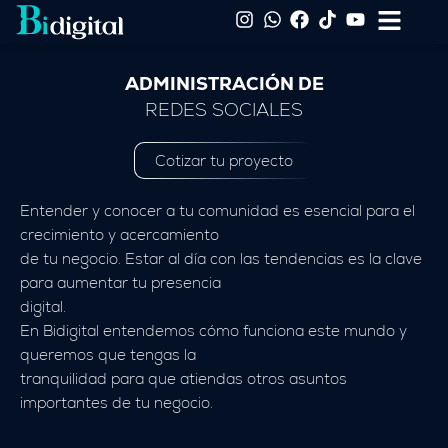
Ir
I
W
F
T
Y
Flyout
n
h
a
i
o
al
Menu
s
a
c
k
u
contenido
t
t
e
t
t
ADMINISTRACIÓN DE
a
s
b
o
u
REDES SOCIALES
g
a
o
k
b
r
p
o
e
a
p
k
Cotizar tu proyecto
m
Entender y conocer a tu comunidad es esencial para el
crecimiento y acercamiento
de tu negocio. Estar al día con las tendencias es la clave
para aumentar tu presencia
digital.
En Bidigital entendemos cómo funciona este mundo y
queremos que tengas la
tranquilidad para que atiendas otros asuntos
importantes de tu negocio.