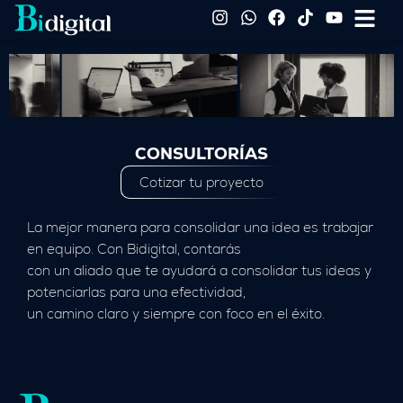
Ir
I
W
F
T
Y
Flyo
n
h
a
i
o
al
Me
s
a
c
k
u
contenido
t
t
e
t
t
a
s
b
o
u
g
a
o
k
b
r
p
o
e
a
p
k
m
CONSULTORÍAS
Cotizar tu proyecto
La mejor manera para consolidar una idea es trabajar
en equipo. Con Bidigital, contarás
con un aliado que te ayudará a consolidar tus ideas y
potenciarlas para una efectividad,
un camino claro y siempre con foco en el éxito.